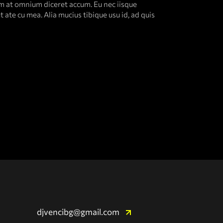
am at omnium diceret accum. Eu nec iisque
 ate cu mea. Alia mucius tibique usu id, ad quis
djvencibg@gmail.com