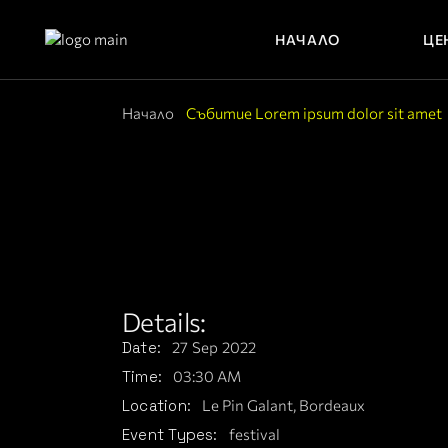
НАЧАЛО
ЦЕ
Начало
Събитие Lorem ipsum dolor sit amet
Details:
Date:
27
Sep
2022
Time:
03:30 AM
Location:
Le Pin Galant, Bordeaux
Event Types:
festival